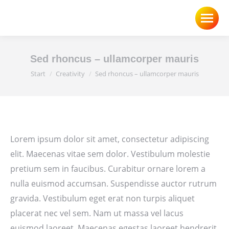
Sed rhoncus – ullamcorper mauris
Sie befinden sich hier:
Start
Creativity
Sed rhoncus – ullamcorper mauris
Lorem ipsum dolor sit amet, consectetur adipiscing
elit. Maecenas vitae sem dolor. Vestibulum molestie
pretium sem in faucibus. Curabitur ornare lorem a
nulla euismod accumsan. Suspendisse auctor rutrum
gravida. Vestibulum eget erat non turpis aliquet
placerat nec vel sem. Nam ut massa vel lacus
euismod laoreet. Maecenas egestas laoreet hendrerit.