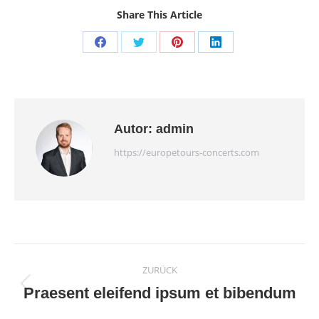
Share This Article
Share
Share
Share
Share
on
on
on
on
Facebook
Twitter
Pinterest
LinkedIn
Autor:
admin
https://europetours-concerts.com
Kommentarnavigati
ZURÜCK
Praesent eleifend ipsum et bibendum
Vorheriger
Beitrag: