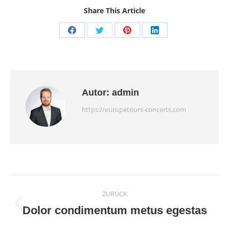
Share This Article
Share
Share
Share
Share
on
on
on
on
Facebook
Twitter
Pinterest
LinkedIn
Autor:
admin
https://europetours-concerts.com
Kommentarnavigati
ZURÜCK
Dolor condimentum metus egestas
Vorheriger
Beitrag: