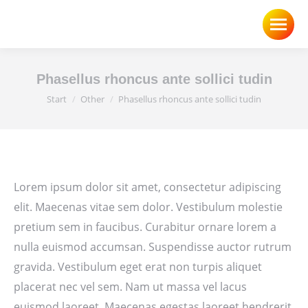
Phasellus rhoncus ante sollici tudin
Sie befinden sich hier:
Start
Other
Phasellus rhoncus ante sollici tudin
Lorem ipsum dolor sit amet, consectetur adipiscing
elit. Maecenas vitae sem dolor. Vestibulum molestie
pretium sem in faucibus. Curabitur ornare lorem a
nulla euismod accumsan. Suspendisse auctor rutrum
gravida. Vestibulum eget erat non turpis aliquet
placerat nec vel sem. Nam ut massa vel lacus
euismod laoreet. Maecenas egestas laoreet hendrerit.