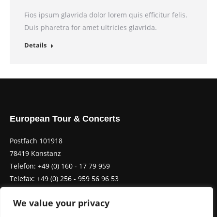
Fios ipsum glavrida dolor lorem quis efficitur felis.
Duis pharetra for amet ultricies glavrida.
Details
European Tour & Concerts
Postfach 101918
78419 Konstanz
Telefon: +49 (0) 160 - 17 79 959
Telefax: +49 (0) 256 - 959 56 96 53
We value your privacy
Contact