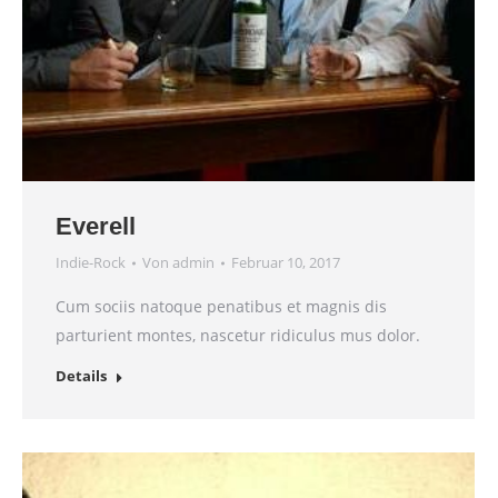
Everell
Indie-Rock
Von
admin
Februar 10, 2017
Cum sociis natoque penatibus et magnis dis
parturient montes, nascetur ridiculus mus dolor.
Details