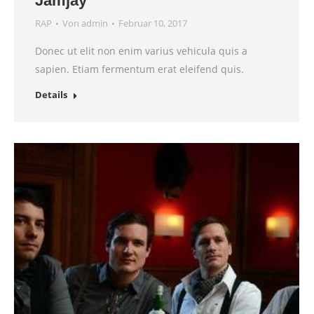
Jamjay
RAP
Von
admin
Februar 10, 2017
Donec ut elit non enim varius vehicula quis a
sapien. Etiam fermentum erat eleifend quis.
Details